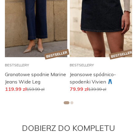
BESTSELLERY
BESTSELLERY
B
Granatowe spodnie Marine
Jeansowe spódnico-
S
Jeans Wide Leg
spodenki Vivien
p
119.99
zł
79.99
zł
159.99
zł
139.99
zł
DOBIERZ DO KOMPLETU