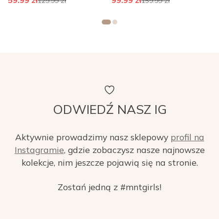
59.99
zł
99.99
zł
129.99
zł
159.99
zł
ODWIEDŹ NASZ IG
Aktywnie prowadzimy nasz sklepowy
profil na
Instagramie
, gdzie zobaczysz nasze najnowsze
kolekcje, nim jeszcze pojawią się na stronie.
Zostań jedną z #mntgirls!