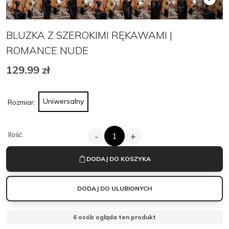
BLUZKA Z SZEROKIMI RĘKAWAMI |
ROMANCE NUDE
129.99
zł
Uniwersalny
Rozmiar:
ILOŚĆ
Ilość:
-
+
BLUZKA
Z
SZEROKIMI
DODAJ DO KOSZYKA
RĘKAWAMI
|
ROMANCE
DODAJ DO ULUBIONYCH
NUDE
6
osób ogląda ten produkt