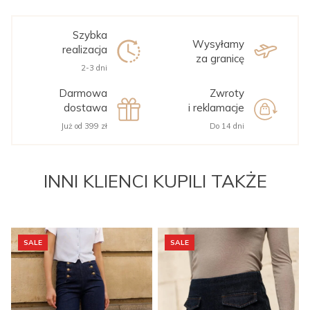
Szybka
Wysyłamy
realizacja
za granicę
2-3 dni
Darmowa
Zwroty
dostawa
i reklamacje
Już od 399 zł
Do 14 dni
INNI KLIENCI KUPILI TAKŻE
SALE
SALE