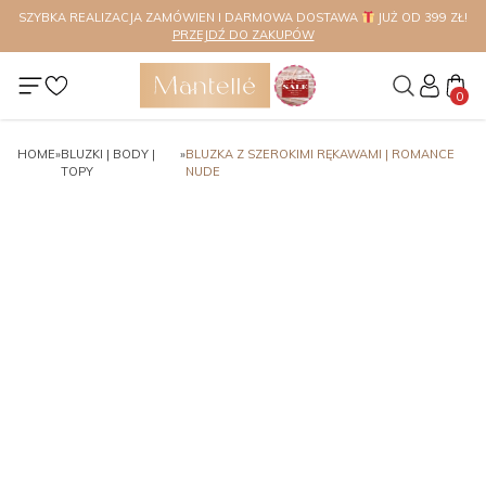
SZYBKA REALIZACJA ZAMÓWIEN I DARMOWA DOSTAWA
SPRAWDŹ
JUŻ OD 399 ZŁ!
Nawet do 70% ! ZOBACZ
PRZEJDŹ
PRZEJDŹ DO ZAKUPÓW
ASORTYMENT
0
HOME
»
BLUZKI | BODY |
»
BLUZKA Z SZEROKIMI RĘKAWAMI | ROMANCE
TOPY
NUDE