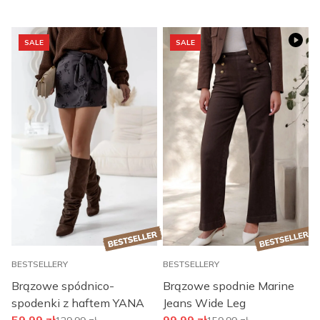
SALE
SALE
BESTSELLERY
BESTSELLERY
B
Brązowe spódnico-
Brązowe spodnie Marine
spodenki z haftem YANA
Jeans Wide Leg
p