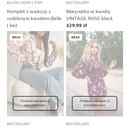
BLUZKI | BODY | TOPY
BESTSELLERY
Komplet z wiskozy z
Marynarka w kwiaty
ozdobnym kwiatem Belle
VINTAGE ROSE black
OBSERWUJ
| beż
129.99
zł
MANTELLE
MANTELLE
Zamknij
BRAK
BRAK
POWIADOM MNIE O
POWIADOM MNIE O
DOSTĘPNOŚCI
DOSTĘPNOŚCI
BESTSELLERY
BESTSELLERY