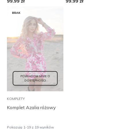
99.99
zł
99.99
zł
BRAK
POWIADOM MNIE O
DOSTĘPNOŚCI
KOMPLETY
Komplet Azalia różowy
Pokazuję 1-19 z 19 wyników