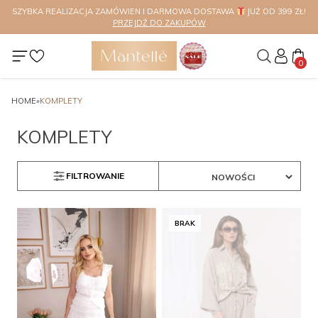
SZYBKA REALIZACJA ZAMÓWIEN I DARMOWA DOSTAWA
SPRAWDŹ
JUŻ OD 399 ZŁ!
Nawet do 70% ! ZOBACZ
PRZEJDŹ
PRZEJDŹ DO ZAKUPÓW
ASORTYMENT
0
HOME
»
KOMPLETY
KOMPLETY
FILTROWANIE
BRAK