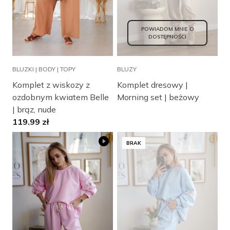
POWIADOM MNIE O
DOSTĘPNOŚCI
BLUZKI | BODY | TOPY
BLUZY
Komplet z wiskozy z
Komplet dresowy |
ozdobnym kwiatem Belle
Morning set | beżowy
| brąz, nude
119.99
zł
BRAK