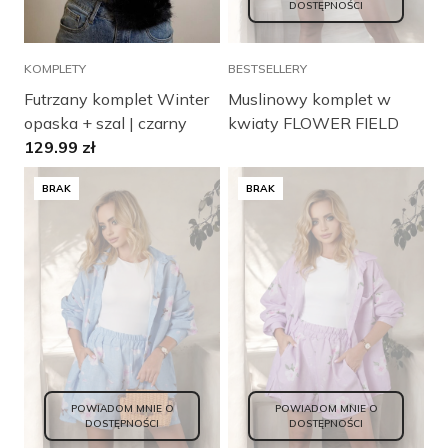
DOSTĘPNOŚCI
KOMPLETY
BESTSELLERY
Futrzany komplet Winter
Muslinowy komplet w
opaska + szal | czarny
kwiaty FLOWER FIELD
129.99
zł
BRAK
BRAK
POWIADOM MNIE O
POWIADOM MNIE O
DOSTĘPNOŚCI
DOSTĘPNOŚCI