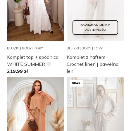
POWIADOM MNIE O
DOSTĘPNOŚCI
BLUZKI | BODY | TOPY
BLUZKI | BODY | TOPY
Komplet top + spódnica
Komplet z haftem |
WHITE SUMMER
Crochet linen | bawełna,
219.99
zł
len
BRAK