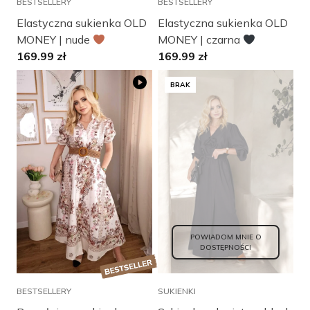
BESTSELLERY
BESTSELLERY
Elastyczna sukienka OLD
Elastyczna sukienka OLD
MONEY | nude
MONEY | czarna
169.99
zł
169.99
zł
BRAK
OBSERWUJ
MANTELLE
MANTELLE
Zamknij
POWIADOM MNIE O
DOSTĘPNOŚCI
BESTSELLERY
SUKIENKI