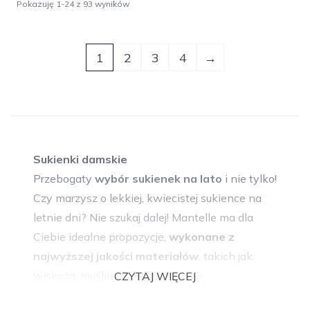
Pokazuję 1-24 z 93 wyników
1
2
3
4
→
Sukienki damskie
Przebogaty
wybór sukienek na lato
i nie tylko!
Czy marzysz o lekkiej, kwiecistej sukience na
letnie dni? Nie szukaj dalej! Mantelle ma dla
Ciebie idealne propozycje,
wykonane z
najwyższej jakości materiałów
, takich jak
wiskoza, muślin, bawełna czy len,
CZYTAJ WIĘCEJ
zapewniające komfort i styl na każdym kroku.