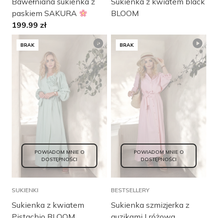
Bawełniana sukienka z
Sukienka z kwiatem black
paskiem SAKURA
BLOOM
199.99
zł
BRAK
BRAK
POWIADOM MNIE O
POWIADOM MNIE O
DOSTĘPNOŚCI
DOSTĘPNOŚCI
SUKIENKI
BESTSELLERY
Sukienka z kwiatem
Sukienka szmizjerka z
Pistachio BLOOM
guzikami | różowa