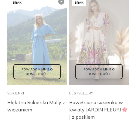
BRAK
BRAK
POWIADOM MNIE O
POWIADOM MNIE O
DOSTĘPNOŚCI
DOSTĘPNOŚCI
SUKIENKI
BESTSELLERY
Błękitna Sukienka Mally z
Bawełniana sukienka w
wiązaniem
kwiaty JARDIN FLEURI
| z paskiem