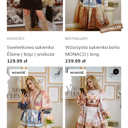
NOWOŚCI
BESTSELLERY
Sweterkowa sukienka
Wzorzysta sukienka boho
Éliane | brąz | wiskoza
MONACO | long
129.99
zł
239.99
zł
NOWOŚĆ
NOWOŚĆ