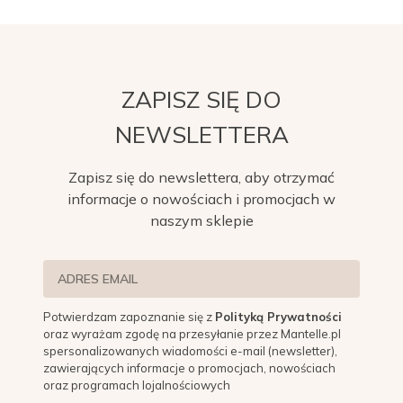
Zwiewne sukienki letnie z naszej kolekcji to
esencja elegancji i swobody. Dostępne z
rękawami 3/4 lub długimi, idealnie sprawdzą się
na romantyczne spacery czy wieczorne
ZAPISZ SIĘ DO
spotkania z przyjaciółmi. Wzornictwo w postaci
NEWSLETTERA
delikatnych kwiatowych motywów, pasków
czy ażurowych wstawek dodaje im
Zapisz się do newslettera, aby otrzymać
niepowtarzalnego uroku. Wzorzyste sukienki,
informacje o nowościach i promocjach w
motyw kwiatowy czy też prosta elegancja – w
naszym sklepie
Mantelle znajdziesz
sukienki na każdą okazję!
A co powiesz na
sukienki wieczorowe, które
robią wrażenie?
Nasze propozycje
inspirowane są najnowszymi trendami z
Potwierdzam zapoznanie się z
Polityką Prywatności
wybiegów światowych marek. Cekinowe
oraz wyrażam zgodę na przesyłanie przez Mantelle.pl
spersonalizowanych wiadomości e-mail (newsletter),
zdobienia, seksowne rozcięcia, intensywne
zawierających informacje o promocjach, nowościach
kolory czy też klasyczna elegancja, która
oraz programach lojalnościowych