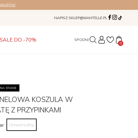
ZAKUPÓW
NAPISZ:
SKLEP@MANTELLE.PL
SALE DO -70%
SUKIENKI
0
NA STANIE
ANELOWA KOSZULA W
TĘ Z PRZYPINKAMI
Uniwersalny
ar: