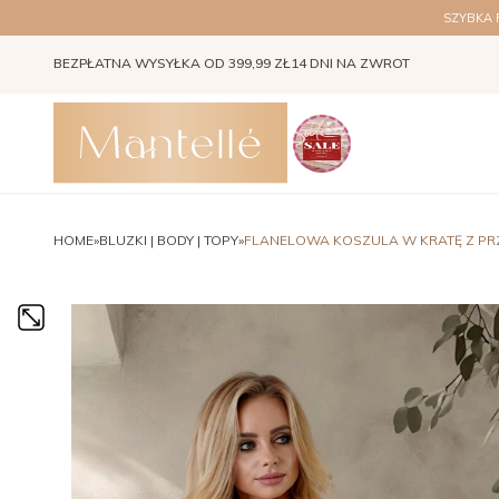
SZYBKA
BEZPŁATNA WYSYŁKA OD 399,99 ZŁ
14 DNI NA ZWROT
Instagram Stories
HOME
»
BLUZKI | BODY | TOPY
»
FLANELOWA KOSZULA W KRATĘ Z PR