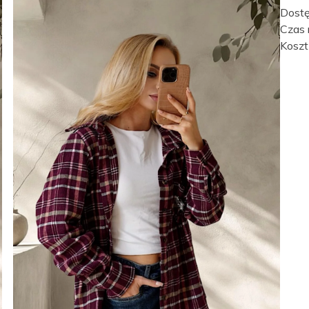
Dost
Czas r
Koszt