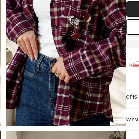
OPIS
WYM