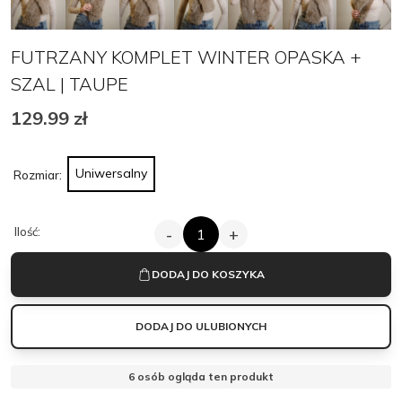
MANTELLE
MANTELLE
Zamknij
FUTRZANY KOMPLET WINTER OPASKA +
SZAL | TAUPE
129.99
zł
Uniwersalny
Rozmiar:
ILOŚĆ
Ilość:
-
+
FUTRZANY
KOMPLET
WINTER
DODAJ DO KOSZYKA
OPASKA
+
SZAL
DODAJ DO ULUBIONYCH
|
TAUPE
6
osób ogląda ten produkt