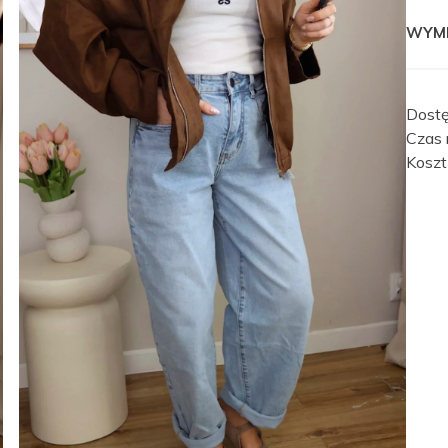
WYM
Dost
Czas r
Koszt