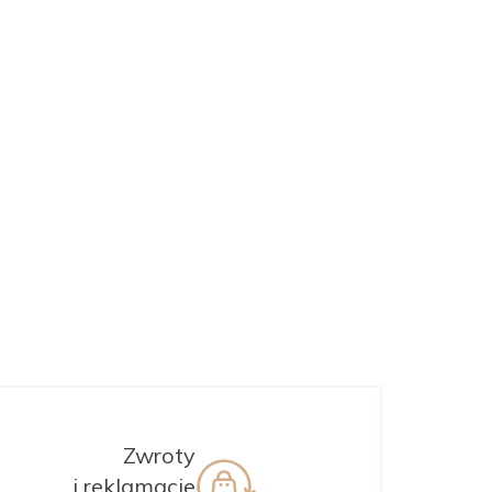
MANTELLE
Zamknij
Zamknij
Zwroty
i reklamacje