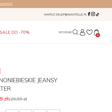
ZAKUPÓW
NAPISZ:
SKLEP@MANTELLE.PL
SALE DO -70%
SUKIENK
0
NONIEBIESKIE JEANSY
ATER
99
zł
129.99
zł