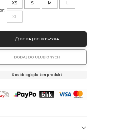
XS
S
M
L
ar:
XL
DODAJ DO KOSZYKA
DODAJ DO ULUBIONYCH
6
osób ogląda ten produkt