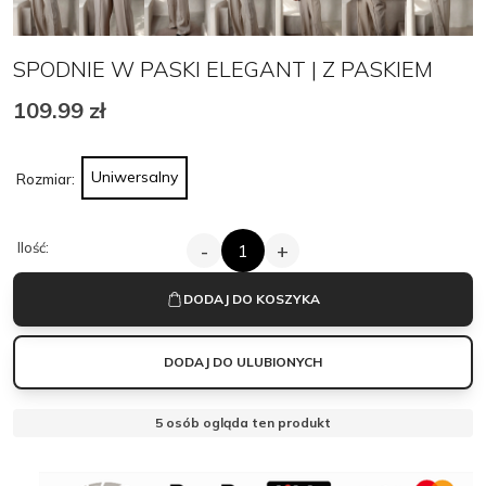
SPODNIE W PASKI ELEGANT | Z PASKIEM
109.99
zł
Uniwersalny
Rozmiar:
ILOŚĆ
Ilość:
-
+
SPODNIE
W
PASKI
DODAJ DO KOSZYKA
ELEGANT
|
Z
DODAJ DO ULUBIONYCH
PASKIEM
6
osób ogląda ten produkt