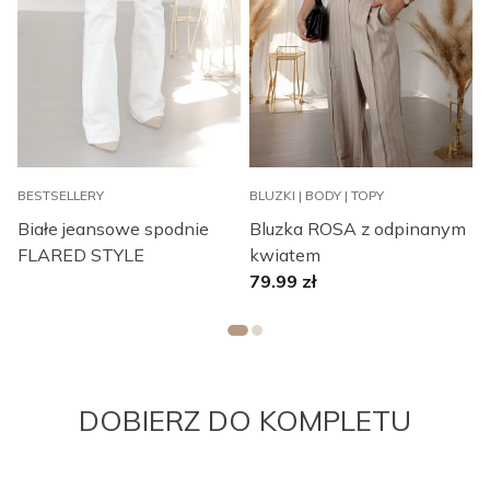
BESTSELLERY
BLUZKI | BODY | TOPY
B
Białe jeansowe spodnie
Bluzka ROSA z odpinanym
B
FLARED STYLE
kwiatem
C
79.99
zł
DOBIERZ DO KOMPLETU