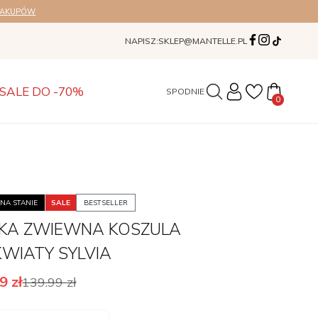
ZAKUPÓW
NAPISZ:
SKLEP@MANTELLE.PL
SALE DO -70%
SUKIENKI
0
NA STANIE
SALE
BESTSELLER
KKA ZWIEWNA KOSZULA
WIATY SYLVIA
99
zł
139.99
zł