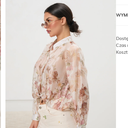
WYM
Dost
Czas r
Koszt