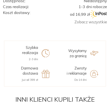
Dostępność:
Niedostępny
Czas realizacji:
1-3 dni robocze
Koszt dostawy:
od 16,99 zł
Zobacz wszystkie
Szybka
Wysyłamy
realizacja
za granicę
2-3 dni
Darmowa
Zwroty
dostawa
i reklamacje
Już od 399 zł
Do 14 dni
INNI KLIENCI KUPILI TAKŻE