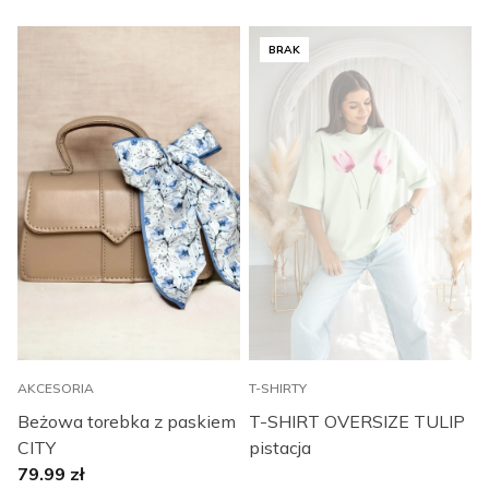
BRAK
AKCESORIA
T-SHIRTY
B
Beżowa torebka z paskiem
T-SHIRT OVERSIZE TULIP
CITY
pistacja
79.99
zł