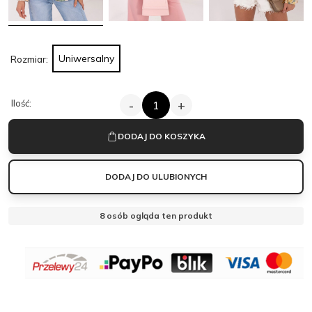
Uniwersalny
Rozmiar:
ILOŚĆ
Ilość:
-
+
BEŻOWA
MARYNARKA
W
DODAJ DO KOSZYKA
KWIATY
|
FLO
DODAJ DO ULUBIONYCH
8
osób ogląda ten produkt
OBSERWUJ
MANTELLE
MANTELLE
Zamknij