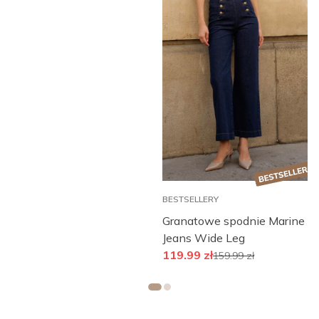
BESTSELLERY
B
Granatowe spodnie Marine
Jeans Wide Leg
ł
119.99
zł
159.99
zł