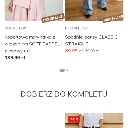
BESTSELLERY
BESTSELLERY
B
Kopertowa marynarka z
Spodnie jeansy CLASSIC
wiązaniem SOFT PASTEL |
STRAIGHT
pudrowy róż
89.99
zł
139.99
zł
139.99
zł
DOBIERZ DO KOMPLETU
SALE