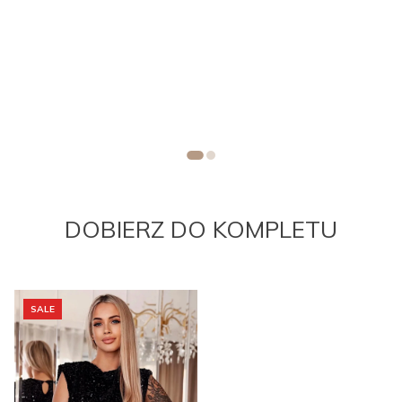
a
DOBIERZ DO KOMPLETU
SALE