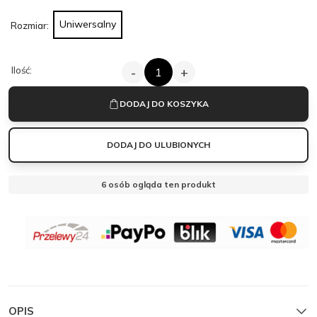
Uniwersalny
Rozmiar:
ILOŚĆ
Ilość:
-
+
CZARNA
SUKIENKA
Z
DODAJ DO KOSZYKA
CEKINAMI
LUXE
SPARKLE
DODAJ DO ULUBIONYCH
6
osób ogląda ten produkt
OBSERWUJ
MANTELLE
MANTELLE
Zamknij
OPIS