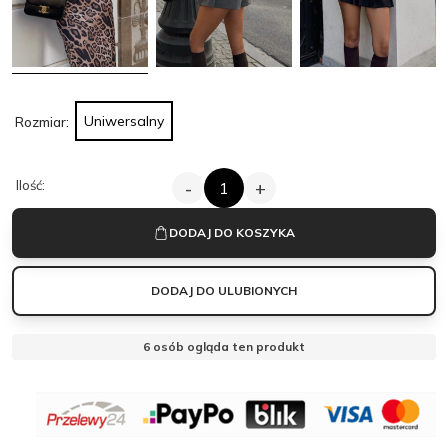
Uniwersalny
Rozmiar:
ILOŚĆ
Ilość:
-
+
CZARNY
SWETER
LORA
DODAJ DO KOSZYKA
Z
OZDOBNYMI
GUZIKAMI
DODAJ DO ULUBIONYCH
|
WISKOZA
OBSERWUJ
6
osób ogląda ten produkt
MANTELLE
MANTELLE
Zamknij