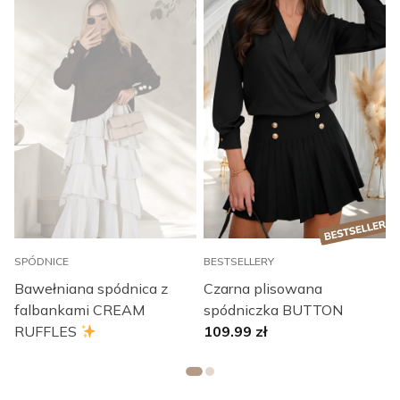
SPÓDNICE
S
BESTSELLERY
Bawełniana spódnica z
S
Czarna plisowana
a
falbankami CREAM
spódniczka BUTTON
RUFFLES
109.99
zł