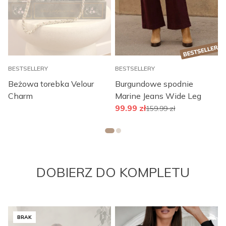
BESTSELLERY
BESTSELLERY
S
Beżowa torebka Velour
Burgundowe spodnie
N
Charm
Marine Jeans Wide Leg
99.99
zł
159.99
zł
DOBIERZ DO KOMPLETU
BRAK