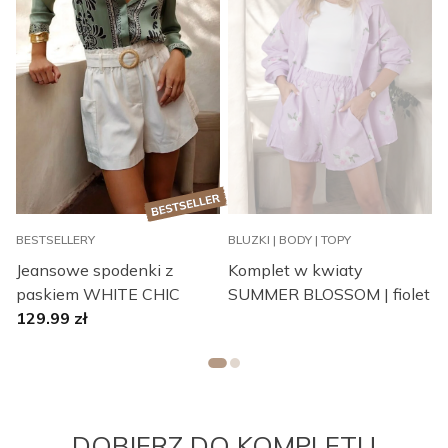
BESTSELLERY
BLUZKI | BODY | TOPY
B
Jeansowe spodenki z
Komplet w kwiaty
paskiem WHITE CHIC
SUMMER BLOSSOM | fiolet
129.99
zł
DOBIERZ DO KOMPLETU