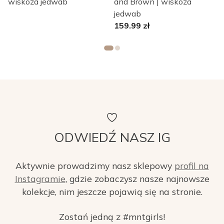
wiskoza jedwab
and Brown | wiskoza
L
jedwab
159.99
zł
ODWIEDŹ NASZ IG
Aktywnie prowadzimy nasz sklepowy
profil na
Instagramie
, gdzie zobaczysz nasze najnowsze
kolekcje, nim jeszcze pojawią się na stronie.
Zostań jedną z #mntgirls!