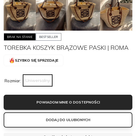
BRAK NA STANIE
BESTSELLER
TOREBKA KOSZYK BRĄZOWE PASKI | ROMA
SZYBKO SIĘ SPRZEDAJE
Uniwersalny
Rozmiar:
POWIADOM MNIE O DOSTEPNOŚCI
DODAJ DO ULUBIONYCH