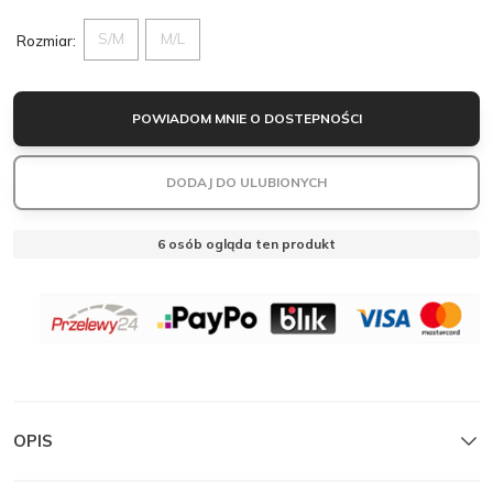
S/M
M/L
Rozmiar:
POWIADOM MNIE O DOSTEPNOŚCI
DODAJ DO ULUBIONYCH
6
osób ogląda ten produkt
OBSERWUJ
MANTELLE
MANTELLE
Zamknij
OPIS