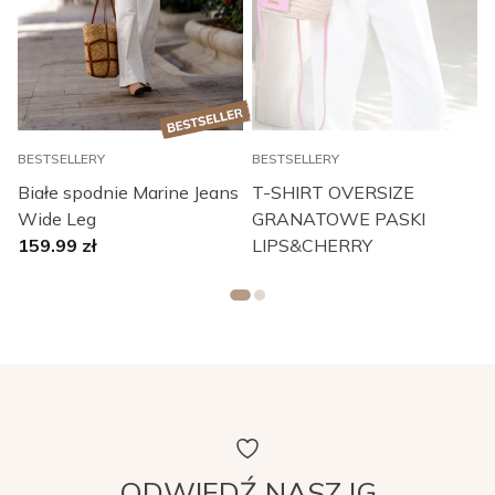
BESTSELLERY
BESTSELLERY
B
Białe spodnie Marine Jeans
T-SHIRT OVERSIZE
Wide Leg
GRANATOWE PASKI
159.99
zł
LIPS&CHERRY
ODWIEDŹ NASZ IG