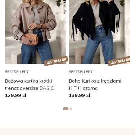
BESTSELLERY
BESTSELLERY
B
Beżowa kurtka krótki
Boho Kurtka z frędzlami
trencz oversize BASIC
HIT ! | czarna
129.99
zł
139.99
zł