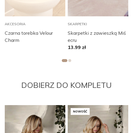
AKCESORIA
SKARPETKI
T
Czarna torebka Velour
Skarpetki z zawieszką Miś
T
Charm
ecru
b
13.99
zł
DOBIERZ DO KOMPLETU
NOWOŚĆ