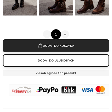
ilość
-
+
Podkolanówki
w
DODAJ DO KOSZYKA
paski
prążek
DODAJ DO ULUBIONYCH
|
czarne
7
osób ogląda ten produkt
OBSERWUJ
MANTELLE
MANTELLE
Zamknij