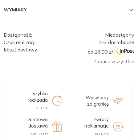
na
WYMIARY
ten
produkt
Dostępność:
Niedostępny
Czas realizacji:
1-3 dni robocze
Koszt dostawy:
od 16,99 zł
Zobacz wszystkie
Szybka
Wysyłamy
realizacja
za granicę
2-3 dni
Darmowa
Zwroty
dostawa
i reklamacje
Już od 399 zł
Do 14 dni