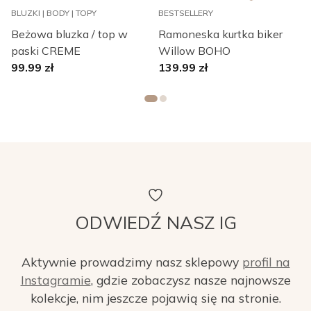
BLUZKI | BODY | TOPY
BESTSELLERY
B
Beżowa bluzka / top w
Ramoneska kurtka biker
paski CREME
Willow BOHO
L
99.99
zł
139.99
zł
ODWIEDŹ NASZ IG
Aktywnie prowadzimy nasz sklepowy
profil na
Instagramie
, gdzie zobaczysz nasze najnowsze
kolekcje, nim jeszcze pojawią się na stronie.