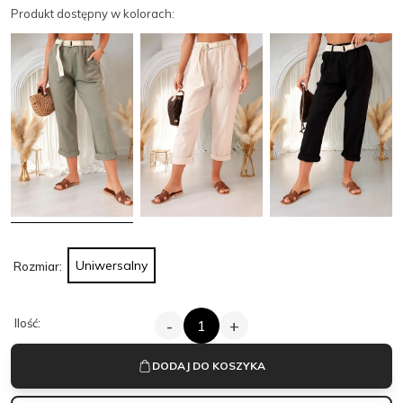
Produkt dostępny w kolorach:
Uniwersalny
Rozmiar:
ILOŚĆ
Ilość:
-
+
SPODNIE
Z
PASKIEM
DODAJ DO KOSZYKA
L’ESSENCE
KHAKI