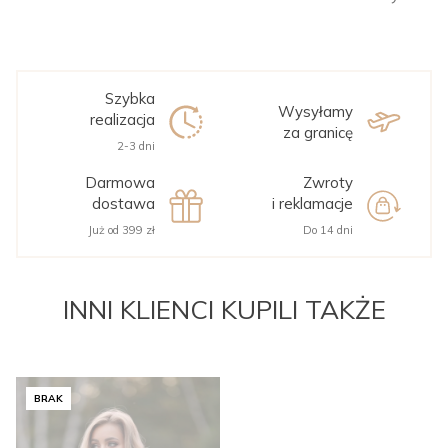
Szybka
Wysyłamy
realizacja
za granicę
2-3 dni
Darmowa
Zwroty
dostawa
i reklamacje
Już od 399 zł
Do 14 dni
INNI KLIENCI KUPILI TAKŻE
BRAK