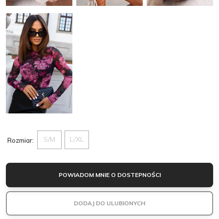
OBSERWUJ
MANTELLE
MANTELLE
Zamknij
S/M
L/XL
Rozmiar:
POWIADOM MNIE O DOSTEPNOŚCI
DODAJ DO ULUBIONYCH