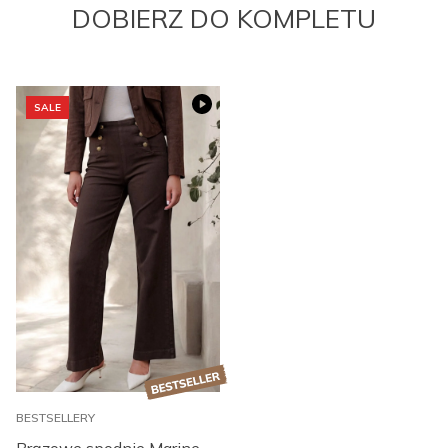
DOBIERZ DO KOMPLETU
SALE
BESTSELLERY
B
Brązowe spodnie Marine