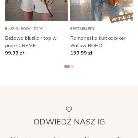
BLUZKI | BODY | TOPY
BESTSELLERY
B
Beżowa bluzka / top w
Ramoneska kurtka biker
paski CREME
Willow BOHO
L
99.99
zł
139.99
zł
ODWIEDŹ NASZ IG