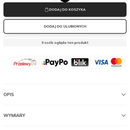
WISKOZOWE
MANTELLE
MANTELLE
DODAJ DO KOSZYKA
Zamknij
SPODNIE
VENTO
|
DODAJ DO ULUBIONYCH
KHAKI
6
osób ogląda ten produkt
OPIS
WYMIARY