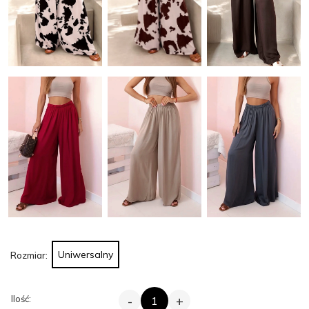
Uniwersalny
Rozmiar:
ILOŚĆ
Ilość:
-
+
HIT!
OBSERWUJ