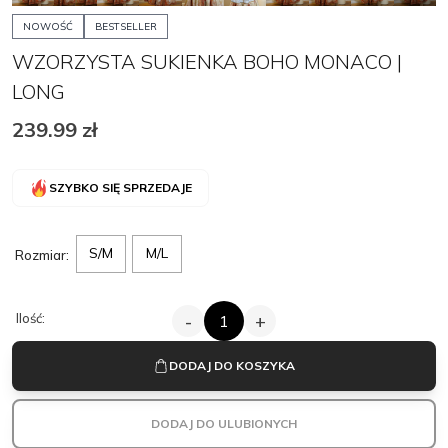
NOWOŚĆ
BESTSELLER
WZORZYSTA SUKIENKA BOHO MONACO |
LONG
239.99
zł
SZYBKO SIĘ SPRZEDAJE
S/M
M/L
Rozmiar:
ILOŚĆ
Ilość:
-
+
WZORZYSTA
SUKIENKA
BOHO
DODAJ DO KOSZYKA
MONACO
|
LONG
DODAJ DO ULUBIONYCH