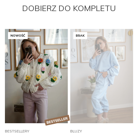
DOBIERZ DO KOMPLETU
NOWOŚĆ
BRAK
BESTSELLERY
BLUZY
B