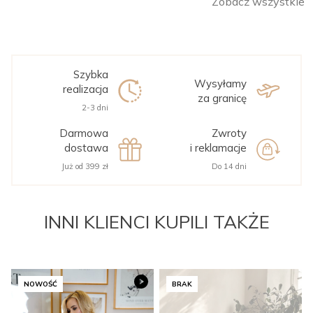
Zobacz wszystkie
Szybka
Wysyłamy
realizacja
za granicę
2-3 dni
Darmowa
Zwroty
dostawa
i reklamacje
Już od 399 zł
Do 14 dni
INNI KLIENCI KUPILI TAKŻE
NOWOŚĆ
BRAK