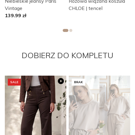
Niebieskie jeansy Paris
Różowa wiązana koszula
g
Vintage
CHLOE | tencel
E
139.99
zł
DOBIERZ DO KOMPLETU
SALE
BRAK