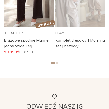
BESTSELLERY
BLUZY
S
T
Brązowe spodnie Marine
Komplet dresowy | Morning
Jeans Wide Leg
set | beżowy
|
99.99
zł
159.99
zł
ODWIEDŹ NASZ IG